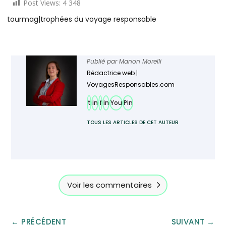
Post Views:
4 348
tourmag
|
trophées du voyage responsable
Publié par
Manon Morelli
Rédactrice web |
VoyagesResponsables.com
t
in
f
in
You
Pin
TOUS LES ARTICLES DE CET AUTEUR
Ajoutez TourMaG à votre flux Google
Actualités
Voir les commentaires
←
PRÉCÉDENT
SUIVANT
→