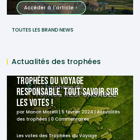
volcans, forêts et vestiges historiques, ce
Accéder à l'article
pays offre une palette d’expériences
authentiques à celles et ceux qui viennent
s’aventurer sur ses terres. Dans cette quête
TOUTES LES BRAND NEWS
d’authenticité et de respect de
l’environnement, Quimbaya Latin America
vous offre des voyages uniques alliant
découverte culturelle et préservation de la
Actualités des trophées
nature !
Trophées du Voyage
Responsable, tout savoir sur
les votes !
par
Manon Morelli
|
5 février 2024
|
Actualités
des trophées
| 0 Commentaires
Les votes des Trophées du Voyage