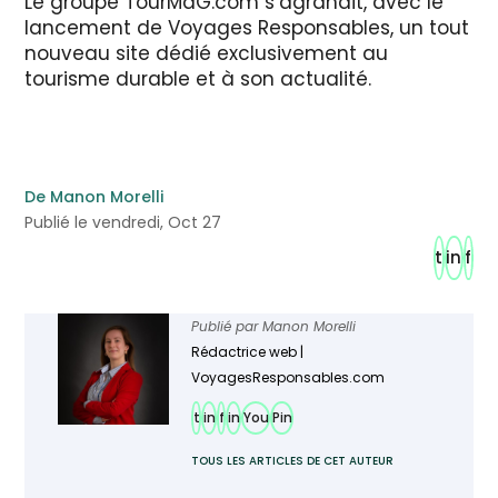
Le groupe TourMaG.com s’agrandit, avec le
lancement de Voyages Responsables, un tout
nouveau site dédié exclusivement au
tourisme durable et à son actualité.
De Manon Morelli
Publié le vendredi, Oct 27
t
in
f
Publié par
Manon Morelli
Rédactrice web |
VoyagesResponsables.com
t
in
f
in
You
Pin
TOUS LES ARTICLES DE CET AUTEUR