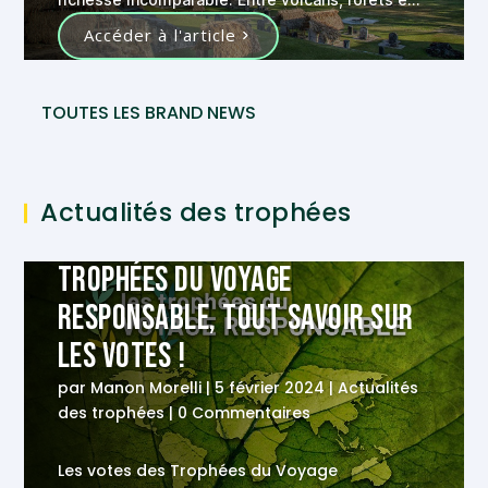
vestiges historiques, ce pays offre une palette
Accéder à l'article
d’expériences authentiques à celles et ceux qui
viennent s’aventurer sur ses terres. Dans cette
quête d’authenticité et de respect de
TOUTES LES BRAND NEWS
l’environnement, Quimbaya Latin America vous
offre des voyages uniques alliant découverte
culturelle et préservation de la nature !
Actualités des trophées
Trophées du Voyage
Responsable, tout savoir sur
les votes !
par
Manon Morelli
|
5 février 2024
|
Actualités
des trophées
| 0 Commentaires
Les votes des Trophées du Voyage