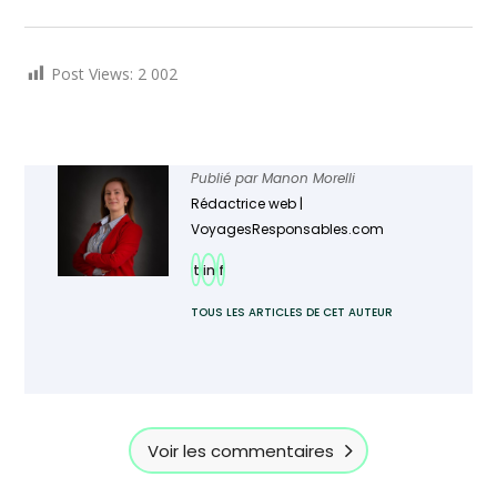
Post Views:
2 002
Publié par
Manon Morelli
Rédactrice web |
VoyagesResponsables.com
t
in
f
TOUS LES ARTICLES DE CET AUTEUR
Ajoutez TourMaG à votre flux Google
Actualités
Voir les commentaires