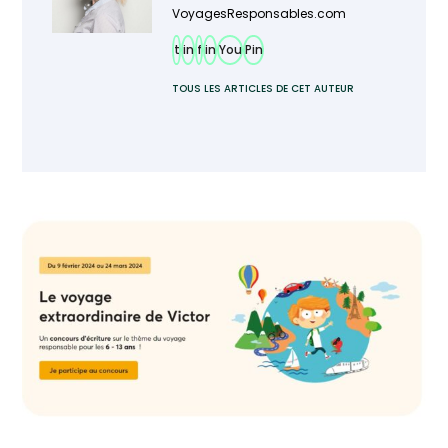
VoyagesResponsables.com
t
in
f
in
You
Pin
TOUS LES ARTICLES DE CET AUTEUR
Ajoutez TourMaG à votre flux Google
Actualités