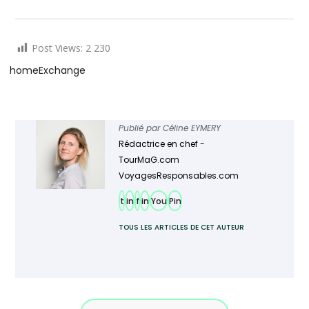
Post Views:
2 230
homeExchange
Publié par
Céline EYMERY
Rédactrice en chef -
TourMaG.com
VoyagesResponsables.com
t
in
f
in
You
Pin
TOUS LES ARTICLES DE CET AUTEUR
Ajoutez TourMaG à votre flux Google
Actualités