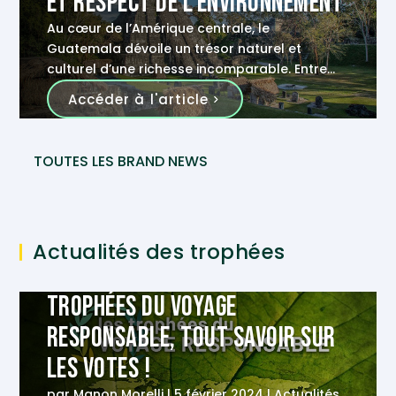
et respect de l’environnement
Au cœur de l’Amérique centrale, le
Guatemala dévoile un trésor naturel et
culturel d’une richesse incomparable. Entre
volcans, forêts et vestiges historiques, ce
Accéder à l'article
pays offre une palette d’expériences
authentiques à celles et ceux qui viennent
s’aventurer sur ses terres. Dans cette quête
TOUTES LES BRAND NEWS
d’authenticité et de respect de
l’environnement, Quimbaya Latin America
vous offre des voyages uniques alliant
découverte culturelle et préservation de la
Actualités des trophées
nature !
Trophées du Voyage
Responsable, tout savoir sur
les votes !
par
Manon Morelli
|
5 février 2024
|
Actualités