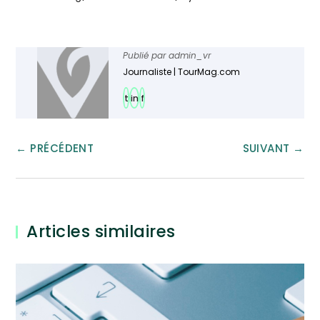
Publié par
admin_vr
Journaliste | TourMag.com
t
in
f
←
PRÉCÉDENT
SUIVANT
→
Articles similaires