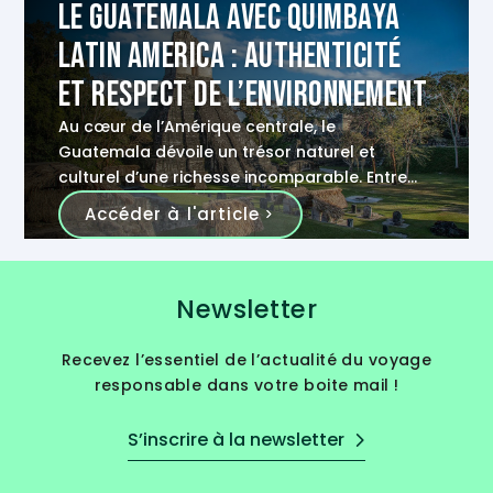
Le Guatemala avec Quimbaya
Latin America : authenticité
et respect de l’environnement
Au cœur de l’Amérique centrale, le
Guatemala dévoile un trésor naturel et
culturel d’une richesse incomparable. Entre
volcans, forêts et vestiges historiques, ce
Accéder à l'article
pays offre une palette d’expériences
authentiques à celles et ceux qui viennent
s’aventurer sur ses terres. Dans cette quête
Newsletter
d’authenticité et de respect de
l’environnement, Quimbaya Latin America
vous offre des voyages uniques alliant
Recevez l’essentiel de l’actualité du voyage
découverte culturelle et préservation de la
responsable dans votre boite mail !
nature !
S’inscrire à la newsletter