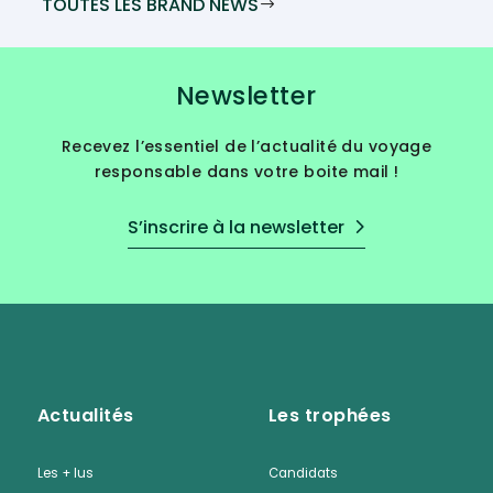
TOUTES LES BRAND NEWS
l’environnement, Quimbaya Latin America vous
offre des voyages uniques alliant découverte
culturelle et préservation de la nature !
Newsletter
Recevez l’essentiel de l’actualité du voyage
responsable dans votre boite mail !
S’inscrire à la newsletter
Actualités
Les trophées
Les + lus
Candidats