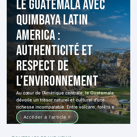
Le Guatemala avec
Quimbaya Latin
America :
authenticité et
respect de
l’environnement
Au cœur de l’Amérique centrale, le Guatemala
dévoile un trésor naturel et culturel d’une
richesse incomparable. Entre volcans, forêts et
vestiges historiques, ce pays offre une palette
Accéder à l'article
d’expériences authentiques à celles et ceux qui
viennent s’aventurer sur ses terres. Dans cette
quête d’authenticité et de respect de