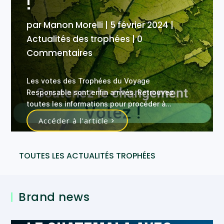
!
par
Manon Morelli
|
5 février 2024
|
Actualités des trophées
| 0
Commentaires
Les votes des Trophées du Voyage
Responsable sont enfin arrivés. Retrouvez
toutes les informations pour procéder à
l’élection des grands gagnants.
Accéder à l'article
TOUTES LES ACTUALITÉS TROPHÉES
Brand news