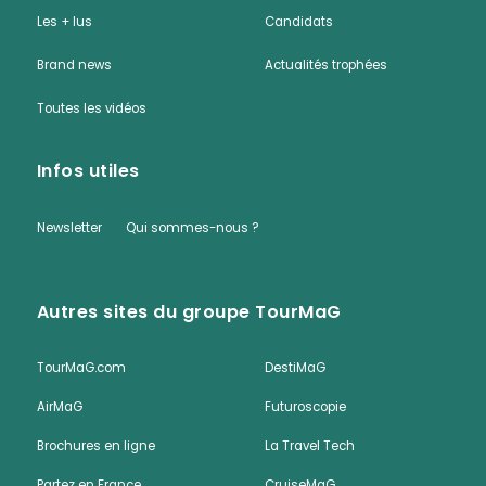
Les + lus
Candidats
Brand news
Actualités trophées
Toutes les vidéos
Infos utiles
Newsletter
Qui sommes-nous ?
Autres sites du groupe TourMaG
TourMaG.com
DestiMaG
AirMaG
Futuroscopie
Brochures en ligne
La Travel Tech
Partez en France
CruiseMaG