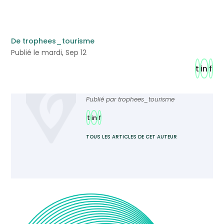
De trophees_tourisme
Publié le mardi, Sep 12
t
in
f
Publié par
trophees_tourisme
t
in
f
TOUS LES ARTICLES DE CET AUTEUR
Ajoutez TourMaG à votre flux Google
Actualités