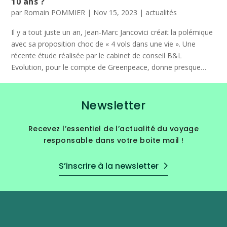
10 ans ?
par
Romain POMMIER
|
Nov 15, 2023
|
actualités
Il y a tout juste un an, Jean-Marc Jancovici créait la polémique
avec sa proposition choc de « 4 vols dans une vie ». Une
récente étude réalisée par le cabinet de conseil B&L
Evolution, pour le compte de Greenpeace, donne presque
raison à l’ingénieur… Alors demain êtes-vous prêts à réduire
vos vols, pour respecter l’Accord de Paris ?
Newsletter
Recevez l’essentiel de l’actualité du voyage
responsable dans votre boite mail !
S’inscrire à la newsletter