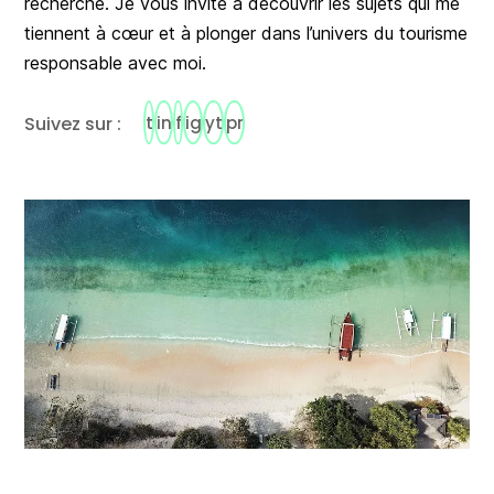
recherche. Je vous invite à découvrir les sujets qui me
tiennent à cœur et à plonger dans l’univers du tourisme
responsable avec moi.
t
in
f
ig
yt
pr
Suivez
sur :