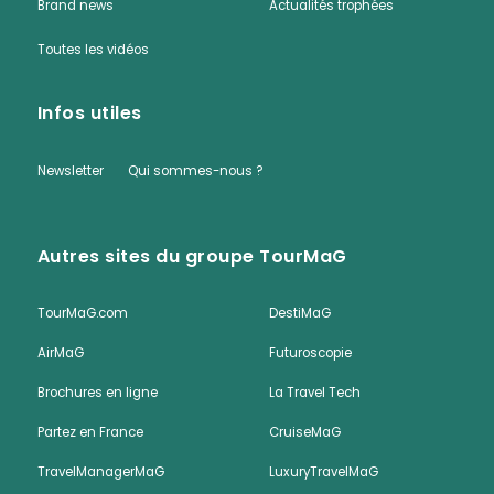
Brand news
Actualités trophées
Toutes les vidéos
Infos utiles
Newsletter
Qui sommes-nous ?
Autres sites du groupe TourMaG
TourMaG.com
DestiMaG
AirMaG
Futuroscopie
Brochures en ligne
La Travel Tech
Partez en France
CruiseMaG
TravelManagerMaG
LuxuryTravelMaG