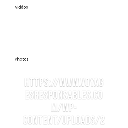
Vidéos
Photos
https://www.voyag
esresponsables.co
m/wp-
content/uploads/2