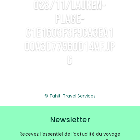
023/11/lauren-
plage-
c1e1603f3f9ca3ea1
00a3d77560d14af.jp
g
© Tahiti Travel Services
Newsletter
Recevez l’essentiel de l’actualité du voyage