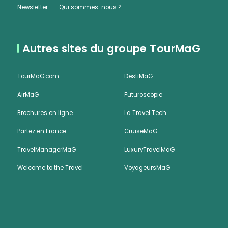
Newsletter
Qui sommes-nous ?
Autres sites du groupe TourMaG
TourMaG.com
DestiMaG
AirMaG
Futuroscopie
Brochures en ligne
La Travel Tech
Partez en France
CruiseMaG
TravelManagerMaG
LuxuryTravelMaG
Welcome to the Travel
VoyageursMaG