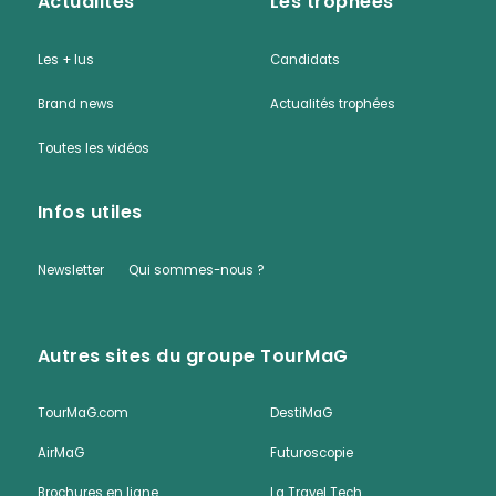
Actualités
Les trophées
Les + lus
Candidats
Brand news
Actualités trophées
Toutes les vidéos
Infos utiles
Newsletter
Qui sommes-nous ?
Autres sites du groupe TourMaG
TourMaG.com
DestiMaG
AirMaG
Futuroscopie
Brochures en ligne
La Travel Tech